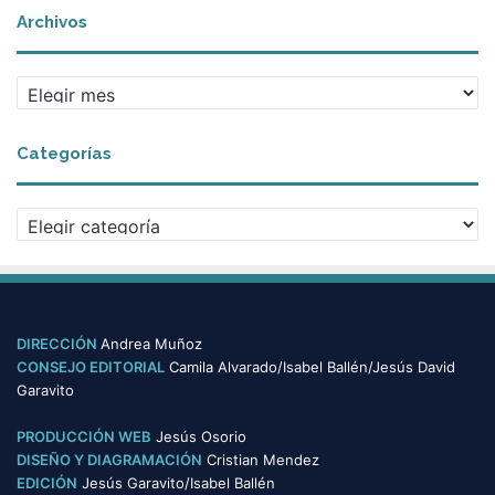
Archivos
A
r
c
Categorías
h
i
v
C
o
a
s
t
e
g
o
DIRECCIÓN
Andrea Muñoz
r
CONSEJO EDITORIAL
Camila Alvarado/Isabel Ballén/Jesús David
í
Garavito
a
s
PRODUCCIÓN WEB
Jesús Osorio
DISEÑO Y DIAGRAMACIÓN
Cristian Mendez
EDICIÓN
Jesús Garavito/Isabel Ballén