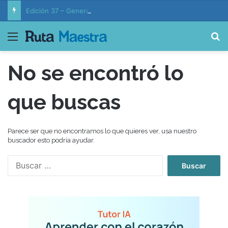
Edición 37 – Generaciones conectadas: educación y vida en la era de la IA
Menú
B
No se encontró lo
que buscas
Parece ser que no encontramos lo que quieres ver, usa nuestro
buscador esto podría ayudar.
B
u
s
c
a
r
: