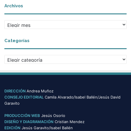
Archivos
A
r
c
Categorías
h
i
v
C
o
a
s
t
e
g
o
DIRECCIÓN
Andrea Muñoz
r
CONSEJO EDITORIAL
Camila Alvarado/Isabel Ballén/Jesús David
í
Garavito
a
s
PRODUCCIÓN WEB
Jesús Osorio
DISEÑO Y DIAGRAMACIÓN
Cristian Mendez
EDICIÓN
Jesús Garavito/Isabel Ballén