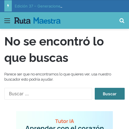
Edición 37 – Generaciones conectadas: educación y vida en la era de la IA
Menú
B
No se encontró lo
que buscas
Parece ser que no encontramos lo que quieres ver, usa nuestro
buscador esto podría ayudar.
B
u
s
c
a
r
: