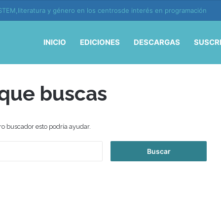
TEM,literatura y género en los centrosde interés en programación
INICIO
EDICIONES
DESCARGAS
SUSCR
 que buscas
ro buscador esto podría ayudar.
B
u
s
c
a
r
: