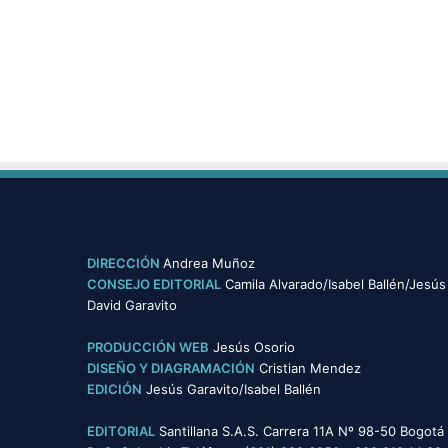
DIRECCIÓN
Andrea Muñoz
CONSEJO EDITORIAL
Camila Alvarado/Isabel Ballén/Jesús
David Garavito
PRODUCCIÓN WEB
Jesús Osorio
DISEÑO Y DIAGRAMACIÓN
Cristian Mendez
EDICIÓN
Jesús Garavito/Isabel Ballén
EDITORIAL
Santillana S.A.S. Carrera 11A Nº 98-50 Bogotá