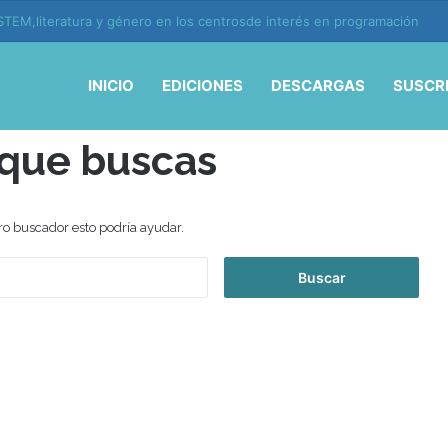
TEM,literatura y género en los centrosde interés en programación
INICIO
EDICIONES
DESCARGAS
SUSCR
 que buscas
ro buscador esto podría ayudar.
B
u
s
c
a
r
: