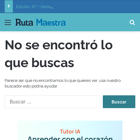
Edición 37 – Generaciones conectadas: educación y vida en la era de la IA
Menú
B
No se encontró lo
que buscas
Parece ser que no encontramos lo que quieres ver, usa nuestro
buscador esto podría ayudar.
B
u
s
c
a
r
: