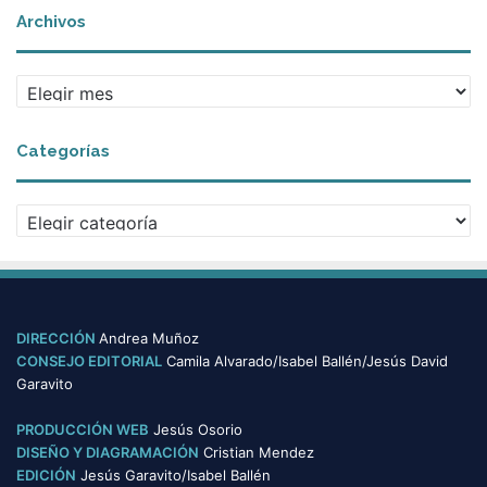
Archivos
A
r
c
Categorías
h
i
v
C
o
a
s
t
e
g
o
DIRECCIÓN
Andrea Muñoz
r
CONSEJO EDITORIAL
Camila Alvarado/Isabel Ballén/Jesús David
í
Garavito
a
s
PRODUCCIÓN WEB
Jesús Osorio
DISEÑO Y DIAGRAMACIÓN
Cristian Mendez
EDICIÓN
Jesús Garavito/Isabel Ballén