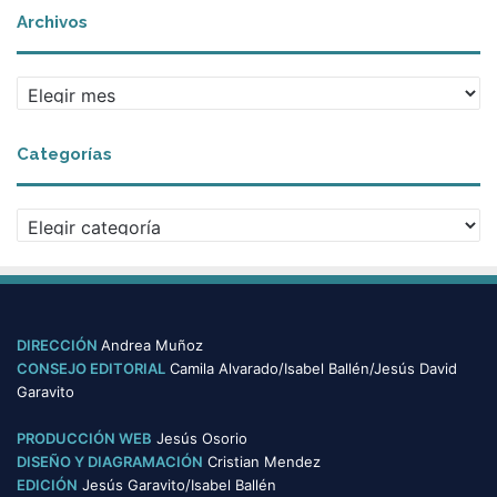
Archivos
A
r
c
Categorías
h
i
v
C
o
a
s
t
e
g
o
DIRECCIÓN
Andrea Muñoz
r
CONSEJO EDITORIAL
Camila Alvarado/Isabel Ballén/Jesús David
í
Garavito
a
s
PRODUCCIÓN WEB
Jesús Osorio
DISEÑO Y DIAGRAMACIÓN
Cristian Mendez
EDICIÓN
Jesús Garavito/Isabel Ballén