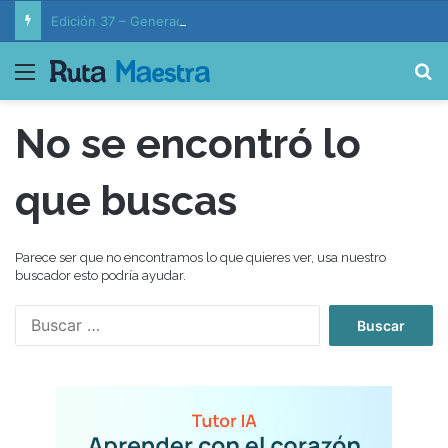
Edición 37 – Generaciones conectadas: educación y vida en la era de la IA
Menú
B
No se encontró lo
que buscas
Parece ser que no encontramos lo que quieres ver, usa nuestro
buscador esto podría ayudar.
B
u
s
c
a
r
: