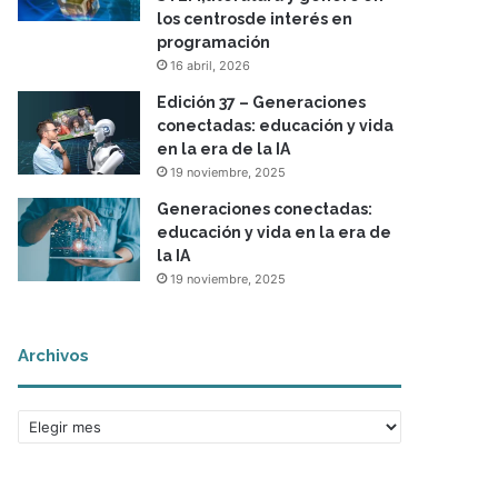
los centrosde interés en
programación
16 abril, 2026
Edición 37 – Generaciones
conectadas: educación y vida
en la era de la IA
19 noviembre, 2025
Generaciones conectadas:
educación y vida en la era de
la IA
19 noviembre, 2025
Archivos
A
r
c
h