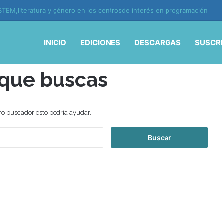
TEM,literatura y género en los centrosde interés en programación
INICIO
EDICIONES
DESCARGAS
SUSCR
 que buscas
ro buscador esto podría ayudar.
B
u
s
c
a
r
: