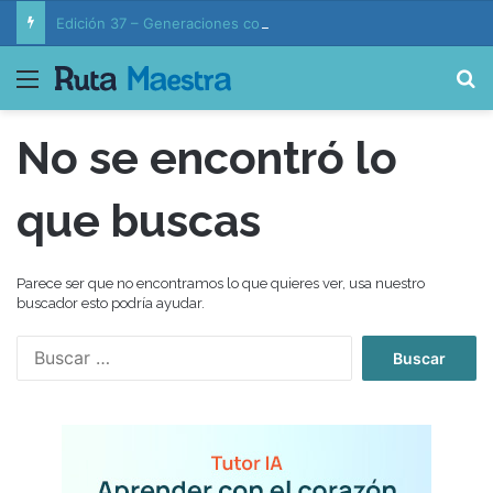
Edición 37 – Generaciones conectadas: educación y vida en la era de la IA
Menú
B
No se encontró lo
que buscas
Parece ser que no encontramos lo que quieres ver, usa nuestro
buscador esto podría ayudar.
B
u
s
c
a
r
: