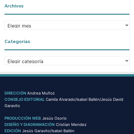
Archivos
A
r
c
Categorías
h
i
v
C
o
a
s
t
e
g
o
DIRECCIÓN
Andrea Muñoz
r
CONSEJO EDITORIAL
Camila Alvarado/Isabel Ballén/Jesús David
í
Garavito
a
s
PRODUCCIÓN WEB
Jesús Osorio
DISEÑO Y DIAGRAMACIÓN
Cristian Mendez
EDICIÓN
Jesús Garavito/Isabel Ballén