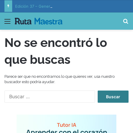
Edición 37 – Generaciones conectadas: educación y vida en la era de la IA
Menú
B
No se encontró lo
que buscas
Parece ser que no encontramos lo que quieres ver, usa nuestro
buscador esto podría ayudar.
B
u
s
c
a
r
: