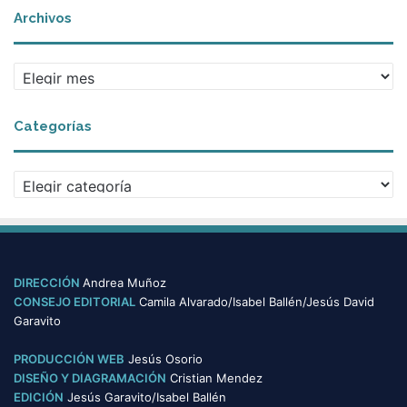
Archivos
A
r
c
Categorías
h
i
v
C
o
a
s
t
e
g
o
DIRECCIÓN
Andrea Muñoz
r
CONSEJO EDITORIAL
Camila Alvarado/Isabel Ballén/Jesús David
í
Garavito
a
s
PRODUCCIÓN WEB
Jesús Osorio
DISEÑO Y DIAGRAMACIÓN
Cristian Mendez
EDICIÓN
Jesús Garavito/Isabel Ballén