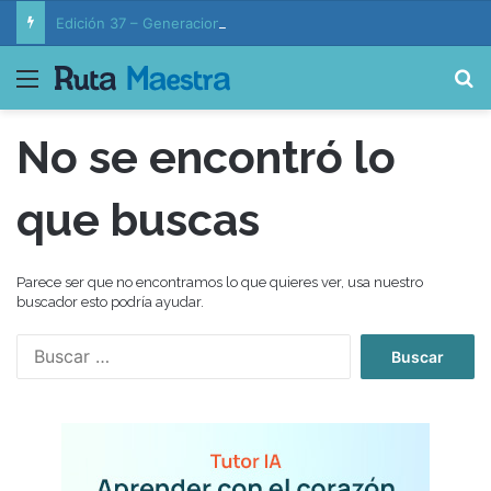
Edición 37 – Generaciones conectadas: educación y vida en la era de la IA
Menú
B
No se encontró lo
que buscas
Parece ser que no encontramos lo que quieres ver, usa nuestro
buscador esto podría ayudar.
B
u
s
c
a
r
: