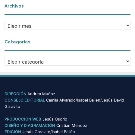
Archivos
A
r
c
Categorías
h
i
v
C
o
a
s
t
e
g
o
DIRECCIÓN
Andrea Muñoz
r
CONSEJO EDITORIAL
Camila Alvarado/Isabel Ballén/Jesús David
í
Garavito
a
s
PRODUCCIÓN WEB
Jesús Osorio
DISEÑO Y DIAGRAMACIÓN
Cristian Mendez
EDICIÓN
Jesús Garavito/Isabel Ballén