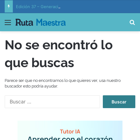
Edición 37 – Generaciones conectadas: educación y vida en la era de la IA
Menú
B
No se encontró lo
que buscas
Parece ser que no encontramos lo que quieres ver, usa nuestro
buscador esto podría ayudar.
B
u
s
c
a
r
: