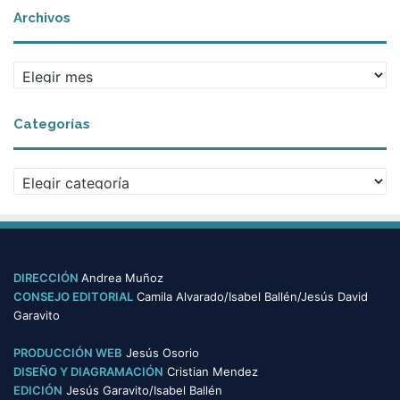
Archivos
A
r
c
Categorías
h
i
v
C
o
a
s
t
e
g
o
DIRECCIÓN
Andrea Muñoz
r
CONSEJO EDITORIAL
Camila Alvarado/Isabel Ballén/Jesús David
í
Garavito
a
s
PRODUCCIÓN WEB
Jesús Osorio
DISEÑO Y DIAGRAMACIÓN
Cristian Mendez
EDICIÓN
Jesús Garavito/Isabel Ballén